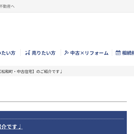
不動産へ
いたい方
売りたい方
中古×リフォーム
相続
区松和町・中古住宅】のご紹介です♩
紹介です♩