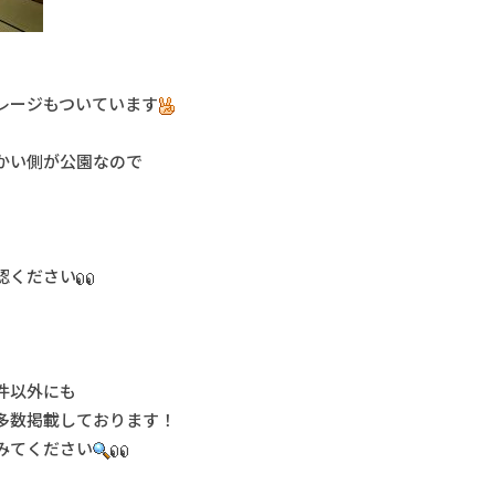
レージもついています
かい側が公園なので
認ください
件以外にも
多数掲載しております！
みてください