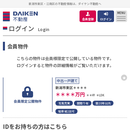
新潟市東区・江南区の不動産情報は、ダイケン不動産へ
MENU
会員登録
ログイン
ログイン
Login
会員物件
こちらの物件は会員様限定で公開している物件です。
ログインすると物件の詳細情報がご覧いただけます。
中古一戸建て
新潟市東区＊＊＊＊
＊＊＊＊
万円
＊＊坪
＊LDK
写真充実
間取り有
築10年以内
駐車場2台可
IDをお持ちの方はこちら