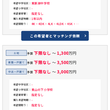
東新潟中学校
希望中学校区：
-
希望小学校区：
指定なし
希望最寄駅：
1年以内
購入希望時期：
4K・4DK・4LK・4LDK・4SK・
希望間取り：
4SDK・4SLK・4SLDK
この希望者と
マッチング依頼
下限なし
1,300
〜
万円
土地
予算
下限なし
3,500
〜
万円
新築一戸建て
予算
下限なし
3,000
〜
万円
中古一戸建て
予算
-
希望中学校区：
東山の下小学校
希望小学校区：
指定なし
希望最寄駅：
-
購入希望時期：
指定なし
希望間取り：