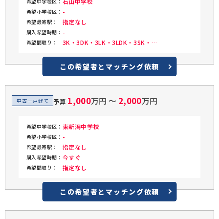
石山中学校
希望中学校区：
-
希望小学校区：
指定なし
希望最寄駅：
-
購入希望時期：
3K・3DK・3LK・3LDK・3SK・
希望間取り：
3SDK・3SLK・3SLDK・4K・4DK・
4LK・4LDK・4SK・4SDK・4SLK・
4SLDK
この希望者と
マッチング依頼
1,000
2,000
万円 〜
万円
中古一戸建て
予算
東新潟中学校
希望中学校区：
-
希望小学校区：
指定なし
希望最寄駅：
今すぐ
購入希望時期：
指定なし
希望間取り：
この希望者と
マッチング依頼