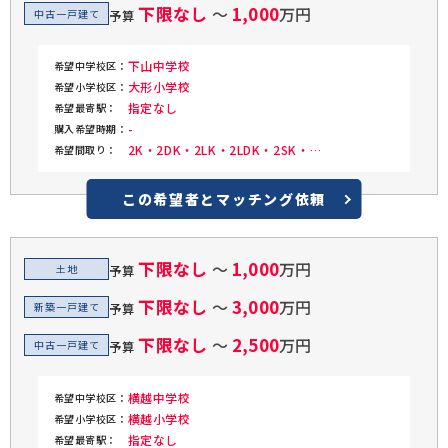
下限なし
1,000
〜
万円
中古一戸建て
予算
下山中学校
希望中学校区：
大形小学校
希望小学校区：
指定なし
希望最寄駅：
-
購入希望時期：
2K・2DK・2LK・2LDK・2SK・
希望間取り：
2SDK・2SLK・2SLDK
この希望者と
マッチング依頼
下限なし
1,000
〜
万円
土地
予算
下限なし
3,000
〜
万円
新築一戸建て
予算
下限なし
2,500
〜
万円
中古一戸建て
予算
横越中学校
希望中学校区：
横越小学校
希望小学校区：
指定なし
希望最寄駅：