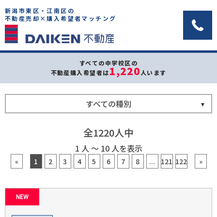
新潟市東区・江南区の
不動産売却×購入希望者マッチング
すべての中学校区の
1,220
不動産購入希望者は
人います
すべての種別
全1220人中
1 人 ～ 10 人を表示
«
1
2
3
4
5
6
7
8
...
121
122
»
NEW