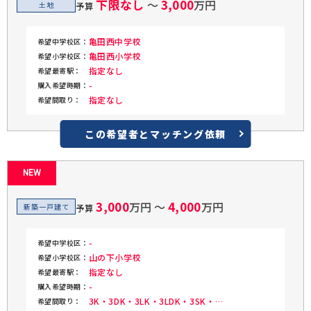
下限なし
3,000
〜
万円
土地
予算
亀田西中学校
希望中学校区：
亀田西小学校
希望小学校区：
指定なし
希望最寄駅：
-
購入希望時期：
指定なし
希望間取り：
この希望者と
マッチング依頼
NEW
3,000
4,000
万円 〜
万円
新築一戸建て
予算
-
希望中学校区：
山の下小学校
希望小学校区：
指定なし
希望最寄駅：
-
購入希望時期：
3K・3DK・3LK・3LDK・3SK・
希望間取り：
3SDK・3SLK・3SLDK・4K・4DK・