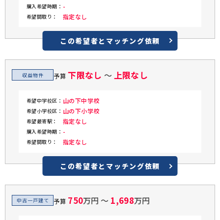
-
購入希望時期：
指定なし
希望間取り：
この希望者と
マッチング依頼
下限なし
上限なし
〜
収益物件
予算
山の下中学校
希望中学校区：
山の下小学校
希望小学校区：
指定なし
希望最寄駅：
-
購入希望時期：
指定なし
希望間取り：
この希望者と
マッチング依頼
750
1,698
万円 〜
万円
中古一戸建て
予算