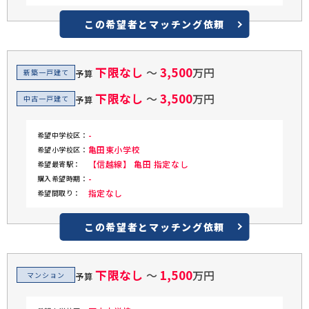
4LK・4LDK・4SK・4SDK・4SLK・
4SLDK・5K・5DK・5LK・5LDK・
この希望者と
5SK・5SDK・5SLK・5SLDK・その
マッチング依頼
他
下限なし
3,500
〜
万円
新築一戸建て
予算
下限なし
3,500
〜
万円
中古一戸建て
予算
-
希望中学校区：
亀田東小学校
希望小学校区：
【信越線】 亀田 指定なし
希望最寄駅：
-
購入希望時期：
指定なし
希望間取り：
この希望者と
マッチング依頼
下限なし
1,500
〜
万円
マンション
予算