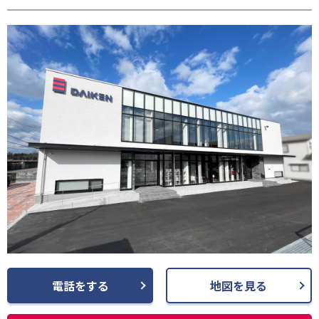
請します。
(3) お客さま情報の収集に際しては、利用目的を特定して通知または公表
し、その利用目的にしたがってお客さま情報を取り扱います。
(4) お客さま情報の漏洩、紛失、改ざん等を防止するために必要な 対策を
講じて適切な管理を行います。
(5) 保有するお客さま情報について、お客さま本人からの開示、訂正、削
除、利用停止の依頼を所定の窓口でお受けして、誠意をもって対応いたし
ます。
具体的には、以下の内容に従ってお客さま情報の取り扱いをいたします。
３．お客様の情報の利用目的
当社は、不動産についてのサービスをお客さまにご利用いただくにあた
り、各種の申込みの受付、訪問、提案、見積、各種の工事やサービス提供
等の機会に、当社が直接あるいは協力会社又は業務委託先等を通じて、お
客さまの個人情報（お客さまの電子メールアドレス、氏名、住所、電話番
号等）を取得いたしますが、これらの個人情報は下記の目的に利用させて
いただきます。
(1) 不動産についてのサービスの提供
(2) 不動産についてのサービスのアフターサービスの提供
電話をする
地図を見る
(3) 不動産についてのサービスのお知らせ・ＰＲ、調査・データ集積、研
究開発