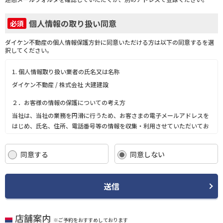
個人情報の取り扱い同意
必須
ダイケン不動産の個人情報保護方針に同意いただける方は以下の同意するを選
択してください。
1. 個人情報取り扱い業者の氏名又は名称
ダイケン不動産 / 株式会社 大建建設
２．お客様の情報の保護についての考え方
当社は、当社の業務を円滑に行うため、お客さまの電子メールアドレスを
はじめ、氏名、住所、電話番号等の情報を収集・利用させていただいてお
ります。
当社は、これらのお客さまの個人情報（以下「お客さま情報」といいま
同意する
同意しない
す。）の適正な保護を重大な責務と認識し、この責務を果たすために、次
の方針の下でお客さま情報を取り扱います。
(1) お客さま情報に適用される個人情報の保護に関する法律その他の関係
送信
法令を遵守し、適切に取り扱います。また、適宜取扱いの改善に努めま
す。
(2) お客さま情報の取扱いに関する規程を明確にし、従業者に周知徹底し
店舗案内
ます。また、取引先等に対しても適切にお客さま情報を取り扱うように要
※ご予約をおすすめしております