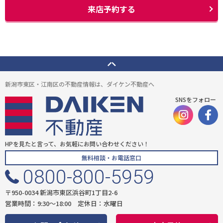
(4) ウェブサイトシステム管理会社（以下「サイト管理会社」といいま
来店予約する
す。）への提供。
(5) その他上記(1)から(4)に附随する業務の実施
なお、当社は、サイト管理会社が提供するサービス改善に必要な範囲で、
お客様の個人データをサイト管理会社に提供します。
このように提供された個人データにつきましては、サイト管理会社におい
て管理されることとなります。
サイト管理会社は、そのサービスの改善・向上を目指すことに加え、メー
新潟市東区・江南区の不動産情報は、ダイケン不動産へ
ルマガジンなどによる情報提供、お客様による購買の分析をして、当社の
事業運営を改善するために、個人データ（お客様が指定された他の方の宛
SNSをフォロー
先情報を除く）を利用します。
当社は、サイト管理会社に対し、個人情報保護法を遵守し、お客様のプラ
イバシーに配慮した個人情報の取り扱いをすることを規約などで義務づけ
ております。
HPを見たと言って、お気軽にお問い合わせください！
４．お客様情報の第三者への開示・提供
無料相談・お電話窓口
当社は、前項3．の利用目的に記載した場合及び以下のいずれかに該当す
0800-800-5959
る場合を除き、お客さま情報を第三者へ開示又は提供いたしません。
(1) ご本人の同意がある場合
〒950-0034 新潟市東区浜谷町1丁目2-6
(2) 法令に基づき開示・提供を求められた場合
営業時間：9:30〜18:00 定休日：水曜日
(3) 人の生命、身体又は財産の保護のために必要な場合であって、お客さま
の同意を得ることが困難である場合