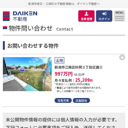
新潟市東区・江南区の不動産情報は、ダイケン不動産へ
MENU
会員登録
ログイン
物件問い合わせ
Contact
お問い合わせする物件
土地
新潟市江南区砂岡３丁目区画③
997
万円
43.61坪
25,209
月々支払例：
円
*40年ローン / 金利1.000%の場合
※審査により金利は変わる可能性があります。
詳しくは詳細ページをご覧ください。
写真充実
区画図有
未公開物件情報の提供には個人情報の入力が必要です。
下記フォームに必要事項をご記入後、送信してくださ