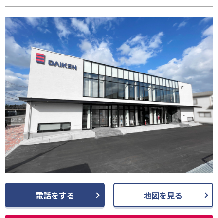
請します。
(3) お客さま情報の収集に際しては、利用目的を特定して通知または公表
し、その利用目的にしたがってお客さま情報を取り扱います。
(4) お客さま情報の漏洩、紛失、改ざん等を防止するために必要な 対策を
講じて適切な管理を行います。
(5) 保有するお客さま情報について、お客さま本人からの開示、訂正、削
除、利用停止の依頼を所定の窓口でお受けして、誠意をもって対応いたし
ます。
具体的には、以下の内容に従ってお客さま情報の取り扱いをいたします。
３．お客様の情報の利用目的
当社は、不動産についてのサービスをお客さまにご利用いただくにあた
り、各種の申込みの受付、訪問、提案、見積、各種の工事やサービス提供
等の機会に、当社が直接あるいは協力会社又は業務委託先等を通じて、お
客さまの個人情報（お客さまの電子メールアドレス、氏名、住所、電話番
号等）を取得いたしますが、これらの個人情報は下記の目的に利用させて
いただきます。
(1) 不動産についてのサービスの提供
(2) 不動産についてのサービスのアフターサービスの提供
電話をする
地図を見る
(3) 不動産についてのサービスのお知らせ・ＰＲ、調査・データ集積、研
究開発