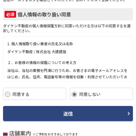
個人情報の取り扱い同意
必須
ダイケン不動産の個人情報保護方針に同意いただける方は以下の同意するを選
択してください。
1. 個人情報取り扱い業者の氏名又は名称
ダイケン不動産 / 株式会社 大建建設
２．お客様の情報の保護についての考え方
当社は、当社の業務を円滑に行うため、お客さまの電子メールアドレスを
はじめ、氏名、住所、電話番号等の情報を収集・利用させていただいてお
ります。
当社は、これらのお客さまの個人情報（以下「お客さま情報」といいま
同意する
同意しない
す。）の適正な保護を重大な責務と認識し、この責務を果たすために、次
の方針の下でお客さま情報を取り扱います。
(1) お客さま情報に適用される個人情報の保護に関する法律その他の関係
送信
法令を遵守し、適切に取り扱います。また、適宜取扱いの改善に努めま
す。
(2) お客さま情報の取扱いに関する規程を明確にし、従業者に周知徹底し
店舗案内
ます。また、取引先等に対しても適切にお客さま情報を取り扱うように要
※ご予約をおすすめしております