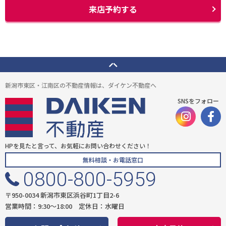
(4) ウェブサイトシステム管理会社（以下「サイト管理会社」といいま
来店予約する
す。）への提供。
(5) その他上記(1)から(4)に附随する業務の実施
なお、当社は、サイト管理会社が提供するサービス改善に必要な範囲で、
お客様の個人データをサイト管理会社に提供します。
このように提供された個人データにつきましては、サイト管理会社におい
て管理されることとなります。
サイト管理会社は、そのサービスの改善・向上を目指すことに加え、メー
新潟市東区・江南区の不動産情報は、ダイケン不動産へ
ルマガジンなどによる情報提供、お客様による購買の分析をして、当社の
事業運営を改善するために、個人データ（お客様が指定された他の方の宛
SNSをフォロー
先情報を除く）を利用します。
当社は、サイト管理会社に対し、個人情報保護法を遵守し、お客様のプラ
イバシーに配慮した個人情報の取り扱いをすることを規約などで義務づけ
ております。
HPを見たと言って、お気軽にお問い合わせください！
４．お客様情報の第三者への開示・提供
無料相談・お電話窓口
当社は、前項3．の利用目的に記載した場合及び以下のいずれかに該当す
0800-800-5959
る場合を除き、お客さま情報を第三者へ開示又は提供いたしません。
(1) ご本人の同意がある場合
〒950-0034 新潟市東区浜谷町1丁目2-6
(2) 法令に基づき開示・提供を求められた場合
営業時間：9:30〜18:00 定休日：水曜日
(3) 人の生命、身体又は財産の保護のために必要な場合であって、お客さま
の同意を得ることが困難である場合