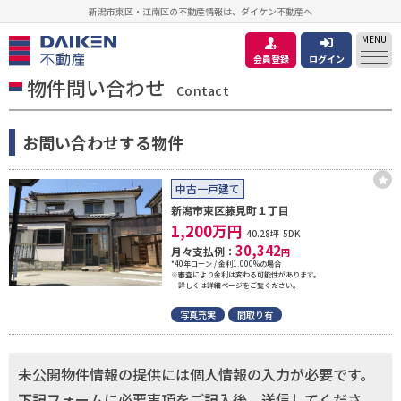
新潟市東区・江南区の不動産情報は、ダイケン不動産へ
MENU
会員登録
ログイン
物件問い合わせ
Contact
お問い合わせする物件
中古一戸建て
新潟市東区藤見町１丁目
1,200
万円
40.28坪
5DK
30,342
月々支払例：
円
*40年ローン / 金利1.000%の場合
※審査により金利は変わる可能性があります。
詳しくは詳細ページをご覧ください。
写真充実
間取り有
未公開物件情報の提供には個人情報の入力が必要です。
下記フォームに必要事項をご記入後、送信してくださ