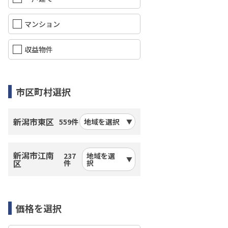
マンション
収益物件
市区町村選択
新潟市東区
559件
地域を選択
新潟市江南
237
地域を選
区
件
択
価格を選択