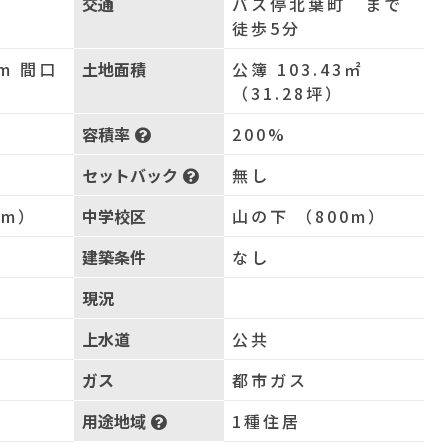
交通
バス停北葉町 まで
徒歩5分
m 間口
土地面積
公簿 103.43㎡
（31.28坪）
容積率
200%
セットバック
無し
0m）
中学校区
山の下 （800m）
建築条件
なし
現況
上水道
公共
ガス
都市ガス
用途地域
1種住居