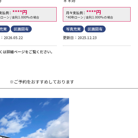
坪
＊＊坪
****
円
****
円
支払例：
月々支払例：
年ローン / 金利1.000%の場合
*40年ローン / 金利1.000%の場合
充実
区画図有
写真充実
区画図有
2026.05.22
更新日：2025.12.23
くは詳細ページをご覧ください。
※ご予約をおすすめしております