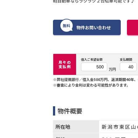
軽自動車ならラクラク２台駐車可能です♪
無料
物件お問い合わせ
借入ご希望金額
支払期間
月々の
支払例
万円
※弊社提携銀行／借入金500万円、返済期間40年、
※審査により金利は変わる可能性があります。
物件概要
所在地
新潟市東区山