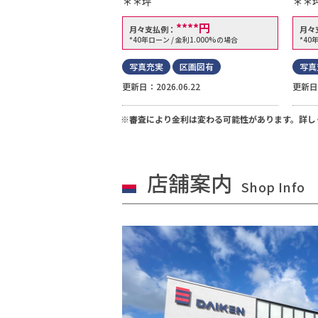
＊＊坪
＊＊
****
円
月々支払例：
月々
*40年ローン / 金利1.000%の場合
*40
写真充実
区画図有
写真
更新日：2026.06.22
更新日：
※審査により金利は変わる可能性があります。
詳し
店舗案内
Shop Info