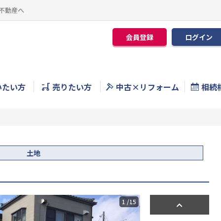
不動産へ
会員登録
ログイン
いたい方
売りたい方
中古×リフォーム
相続
土地
1
/15