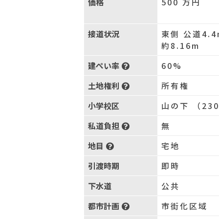
価格
500
万円
接道状況
東側 公道4.4
約8.16m
建ぺい率
60%
土地権利
所有権
小学校区
山の下 （23
私道負担
無
地目
宅地
引渡時期
即時
下水道
公共
都市計画
市街化区域