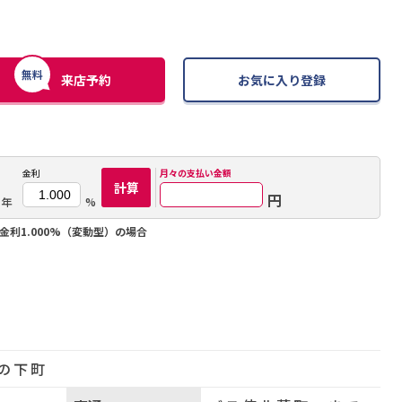
無料
来店予約
お気に入り登録
金利
月々の
支払い金額
計算
円
年
%
金利1.000%（変動型）の場合
の下町