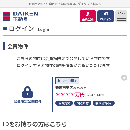
新潟市東区・江南区の不動産情報は、ダイケン不動産へ
MENU
会員登録
ログイン
ログイン
Login
会員物件
こちらの物件は会員様限定で公開している物件です。
ログインすると物件の詳細情報がご覧いただけます。
中古一戸建て
新潟市東区＊＊＊＊
＊＊＊＊
万円
＊＊坪
＊LDK
写真充実
間取り有
駐車場2台可
IDをお持ちの方はこちら