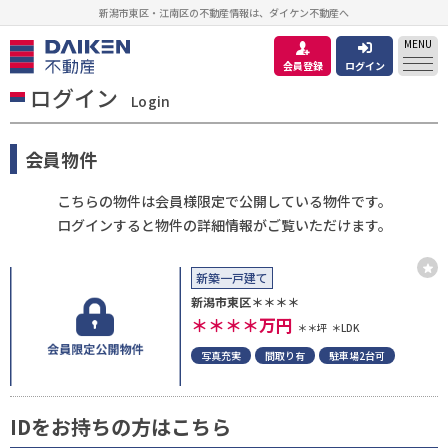
新潟市東区・江南区の不動産情報は、ダイケン不動産へ
MENU
会員登録
ログイン
ログイン
Login
会員物件
こちらの物件は会員様限定で公開している物件です。
ログインすると物件の詳細情報がご覧いただけます。
新築一戸建て
新潟市東区＊＊＊＊
＊＊＊＊
万円
＊＊坪
＊LDK
写真充実
間取り有
駐車場2台可
IDをお持ちの方はこちら