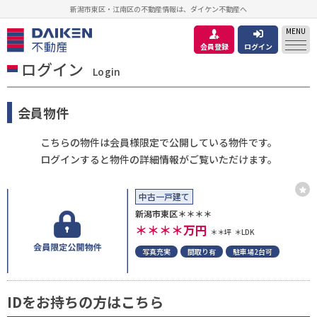
新潟市東区・江南区の不動産情報は、ダイケン不動産へ
MENU
会員登録
ログイン
ログイン
Login
会員物件
こちらの物件は会員様限定で公開している物件です。
ログインすると物件の詳細情報がご覧いただけます。
中古一戸建て
新潟市東区＊＊＊＊
＊＊＊＊
万円
＊＊坪
＊LDK
写真充実
間取り有
駐車場2台可
IDをお持ちの方はこちら