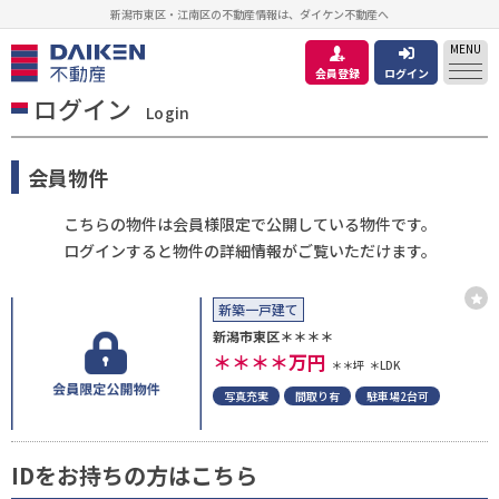
新潟市東区・江南区の不動産情報は、ダイケン不動産へ
MENU
会員登録
ログイン
ログイン
Login
会員物件
こちらの物件は会員様限定で公開している物件です。
ログインすると物件の詳細情報がご覧いただけます。
新築一戸建て
新潟市東区＊＊＊＊
＊＊＊＊
万円
＊＊坪
＊LDK
写真充実
間取り有
駐車場2台可
IDをお持ちの方はこちら