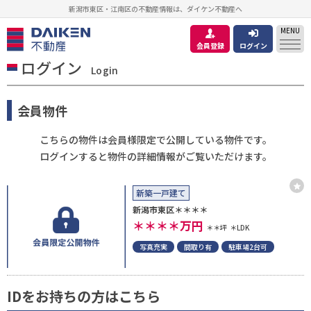
新潟市東区・江南区の不動産情報は、ダイケン不動産へ
MENU
会員登録
ログイン
ログイン
Login
会員物件
こちらの物件は会員様限定で公開している物件です。
ログインすると物件の詳細情報がご覧いただけます。
新築一戸建て
新潟市東区＊＊＊＊
＊＊＊＊
万円
＊＊坪
＊LDK
写真充実
間取り有
駐車場2台可
IDをお持ちの方はこちら