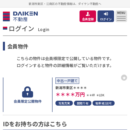
新潟市東区・江南区の不動産情報は、ダイケン不動産へ
MENU
会員登録
ログイン
ログイン
Login
会員物件
こちらの物件は会員様限定で公開している物件です。
ログインすると物件の詳細情報がご覧いただけます。
中古一戸建て
新潟市東区＊＊＊＊
＊＊＊＊
万円
＊＊坪
＊LDK
写真充実
間取り有
駐車場2台可
IDをお持ちの方はこちら