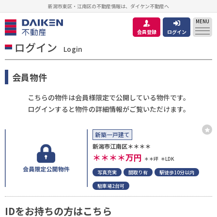
新潟市東区・江南区の不動産情報は、ダイケン不動産へ
MENU
会員登録
ログイン
ログイン
Login
会員物件
こちらの物件は会員様限定で公開している物件です。
ログインすると物件の詳細情報がご覧いただけます。
新築一戸建て
新潟市江南区＊＊＊＊
＊＊＊＊
万円
＊＊坪
＊LDK
写真充実
間取り有
駅徒歩10分以内
駐車場2台可
IDをお持ちの方はこちら