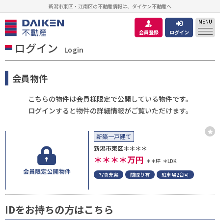
新潟市東区・江南区の不動産情報は、ダイケン不動産へ
MENU
会員登録
ログイン
ログイン
Login
会員物件
こちらの物件は会員様限定で公開している物件です。
ログインすると物件の詳細情報がご覧いただけます。
新築一戸建て
新潟市東区＊＊＊＊
＊＊＊＊
万円
＊＊坪
＊LDK
写真充実
間取り有
駐車場2台可
IDをお持ちの方はこちら