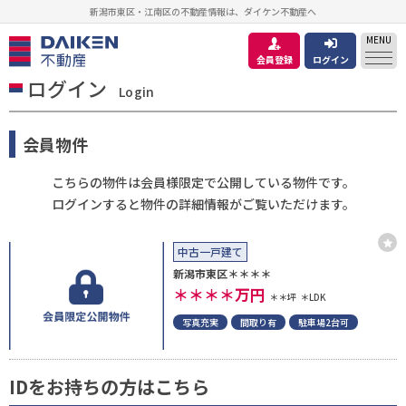
新潟市東区・江南区の不動産情報は、ダイケン不動産へ
MENU
会員登録
ログイン
ログイン
Login
会員物件
こちらの物件は会員様限定で公開している物件です。
ログインすると物件の詳細情報がご覧いただけます。
中古一戸建て
新潟市東区＊＊＊＊
＊＊＊＊
万円
＊＊坪
＊LDK
写真充実
間取り有
駐車場2台可
IDをお持ちの方はこちら