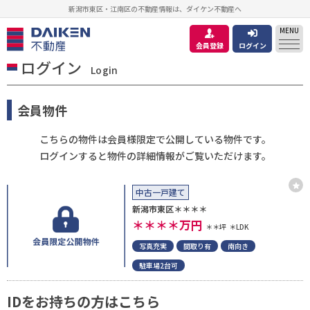
新潟市東区・江南区の不動産情報は、ダイケン不動産へ
MENU
会員登録
ログイン
ログイン
Login
会員物件
こちらの物件は会員様限定で公開している物件です。
ログインすると物件の詳細情報がご覧いただけます。
中古一戸建て
新潟市東区＊＊＊＊
＊＊＊＊
万円
＊＊坪
＊LDK
写真充実
間取り有
南向き
駐車場2台可
IDをお持ちの方はこちら