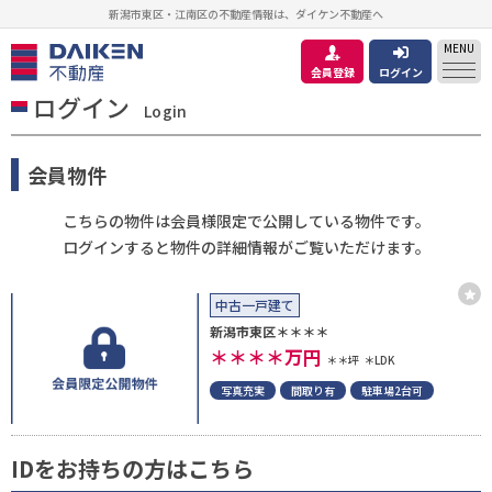
新潟市東区・江南区の不動産情報は、ダイケン不動産へ
MENU
会員登録
ログイン
ログイン
Login
会員物件
こちらの物件は会員様限定で公開している物件です。
ログインすると物件の詳細情報がご覧いただけます。
中古一戸建て
新潟市東区＊＊＊＊
＊＊＊＊
万円
＊＊坪
＊LDK
写真充実
間取り有
駐車場2台可
IDをお持ちの方はこちら