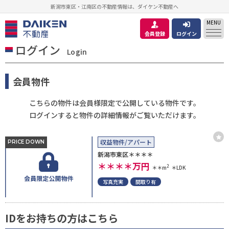
新潟市東区・江南区の不動産情報は、ダイケン不動産へ
MENU
会員登録
ログイン
ログイン
Login
会員物件
こちらの物件は会員様限定で公開している物件です。
ログインすると物件の詳細情報がご覧いただけます。
収益物件/アパート
PRICE DOWN
新潟市東区＊＊＊＊
＊＊＊＊
万円
2
＊＊m
＊LDK
写真充実
間取り有
IDをお持ちの方はこちら