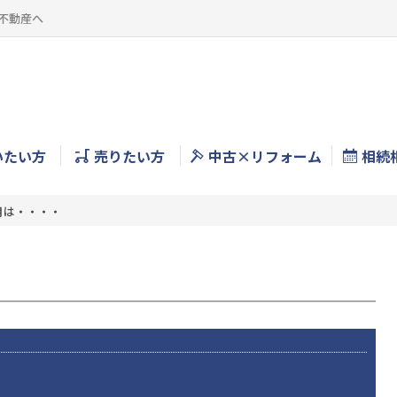
不動産へ
いたい方
売りたい方
中古×リフォーム
相続
月は・・・・