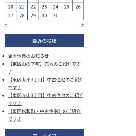
20
21
22
23
24
25
26
27
28
29
30
31
«
»
最近の投稿
夏季休業のお知らせ
【東区山の下町】売地のご紹介です
♪
【東区太平3丁目】中古住宅のご紹介
です♪
【東区寺山3丁目】中古住宅のご紹介
です♪
【東区松和町・中古住宅】のご紹介
です♩
アーカイブ