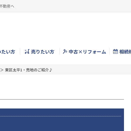
不動産へ
いたい方
売りたい方
中古×リフォーム
相続
東区太平1・売地のご紹介♪